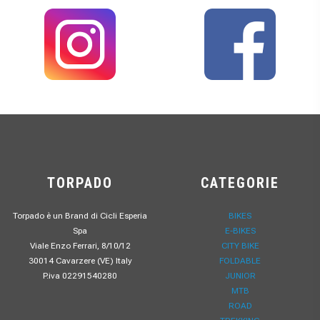
TORPADO
CATEGORIE
Torpado è un Brand di Cicli Esperia
BIKES
Spa
E-BIKES
Viale Enzo Ferrari, 8/10/12
CITY BIKE
30014 Cavarzere (VE) Italy
FOLDABLE
P.iva 02291540280
JUNIOR
MTB
ROAD