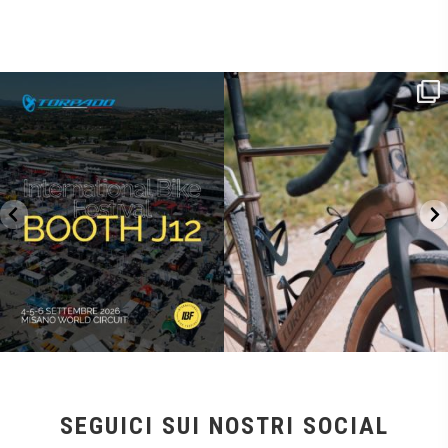
SAVE THE DATE - #IBF 2026
Kepler R è la gravel pensata per affrontare
lunghe
...
IBF sta per
...
27
0
17
1
SEGUICI SUI NOSTRI SOCIAL