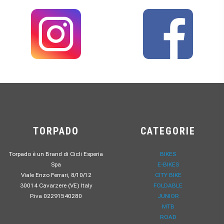
TORPADO
CATEGORIE
Torpado è un Brand di Cicli Esperia
BIKES
Spa
E-BIKES
Viale Enzo Ferrari, 8/10/12
CITY BIKE
30014 Cavarzere (VE) Italy
FOLDABLE
P.iva 02291540280
JUNIOR
MTB
ROAD