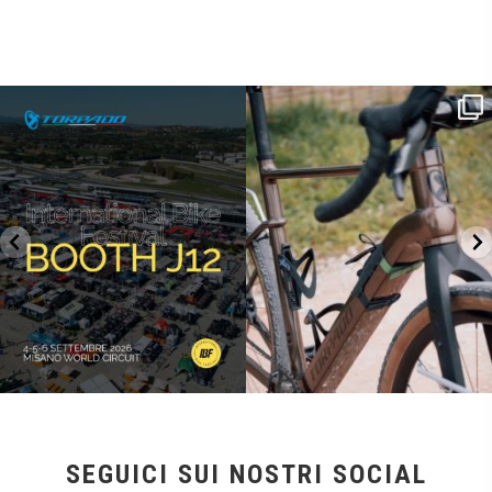
SAVE THE DATE - #IBF 2026
Kepler R è la gravel pensata per affrontare
lunghe
...
IBF sta per
...
26
0
8
0
SEGUICI SUI NOSTRI SOCIAL