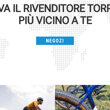
VA IL RIVENDITORE
TOR
PIÙ VICINO A TE
NEGOZI
Parte dalla strada, continua sulla ghiaia,
Torpado ai Campionati Italiani XCO & E-
non
...
MTB
...
23
2
116
1