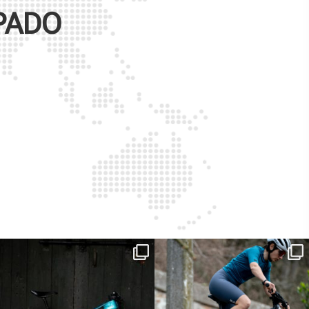
PADO
ReNero R è stata sviluppata per offrire
...
Ieri erano distanze. Oggi con Xanto S
sono
...
148
0
25
0