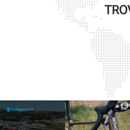
TRO
SAVE THE DATE - #IBF 2026
Kepler R è la gravel pensata per affrontare
lunghe
...
IBF sta per
...
26
0
8
0