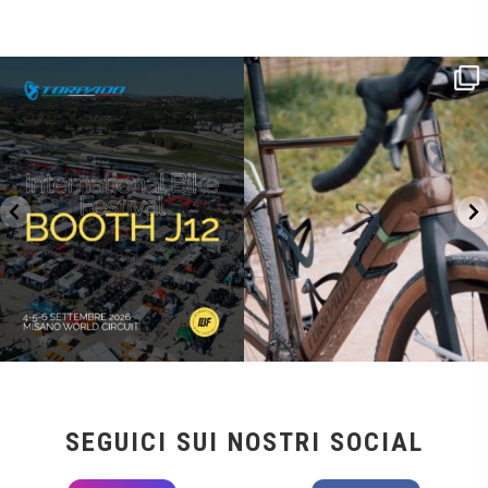
SAVE THE DATE - #IBF 2026
Kepler R è la gravel pensata per affrontare
lunghe
...
IBF sta per
...
26
0
8
0
SEGUICI SUI NOSTRI SOCIAL