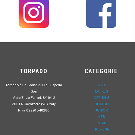
TORPADO
CATEGORIE
Torpado è un Brand di Cicli Esperia
BIKES
Spa
E-BIKES
Viale Enzo Ferrari, 8/10/12
CITY BIKE
30014 Cavarzere (VE) Italy
FOLDABLE
P.iva 02291540280
JUNIOR
MTB
ROAD
TREKKING