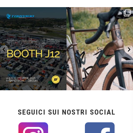
SAVE THE DATE - #IBF 2026
Kepler R è la gravel pensata per affrontare
lunghe
...
IBF sta per
...
26
0
17
1
SEGUICI SUI NOSTRI SOCIAL