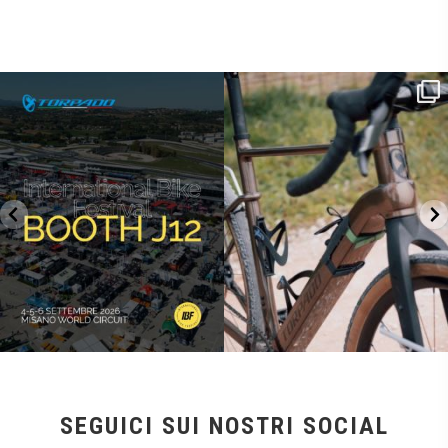
SAVE THE DATE - #IBF 2026
Kepler R è la gravel pensata per affrontare
lunghe
...
IBF sta per
...
27
0
17
1
SEGUICI SUI NOSTRI SOCIAL