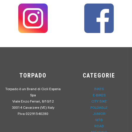
TORPADO
CATEGORIE
Torpado è un Brand di Cicli Esperia
BIKES
Spa
E-BIKES
Viale Enzo Ferrari, 8/10/12
CITY BIKE
30014 Cavarzere (VE) Italy
FOLDABLE
P.iva 02291540280
JUNIOR
MTB
ROAD