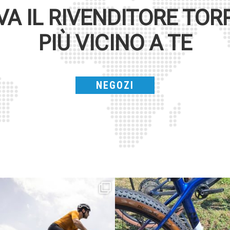
VA IL RIVENDITORE
TOR
PIÙ VICINO A TE
NEGOZI
Parte dalla strada, continua sulla ghiaia,
Torpado ai Campionati Italiani XCO & E-
non
...
MTB
...
24
2
116
1