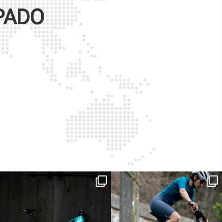
PADO
ReNero R è stata sviluppata per offrire
...
Ieri erano distanze. Oggi con Xanto S
sono
...
149
0
25
0