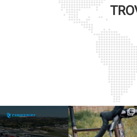
TRO
SAVE THE DATE - #IBF 2026
Kepler R è la gravel pensata per affrontare
lunghe
...
IBF sta per
...
27
0
17
1