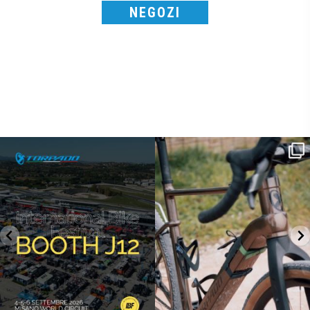
NEGOZI
SAVE THE DATE - #IBF 2026
Kepler R è la gravel pensata per affrontare
lunghe
...
IBF sta per
...
26
0
14
1