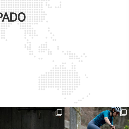
PADO
ReNero R è stata sviluppata per offrire
...
Ieri erano distanze. Oggi con Xanto S
sono
...
150
0