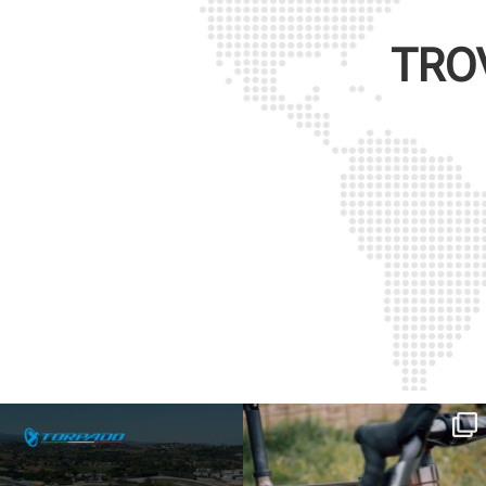
TRO
SAVE THE DATE - #IBF 2026
Kepler R è la gravel pensata per affrontare
lunghe
...
IBF sta per
...