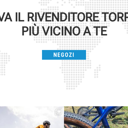
VA IL RIVENDITORE
TOR
PIÙ VICINO A TE
NEGOZI
Parte dalla strada, continua sulla ghiaia,
Torpado ai Campionati Italiani XCO & E-
non
...
MTB
...