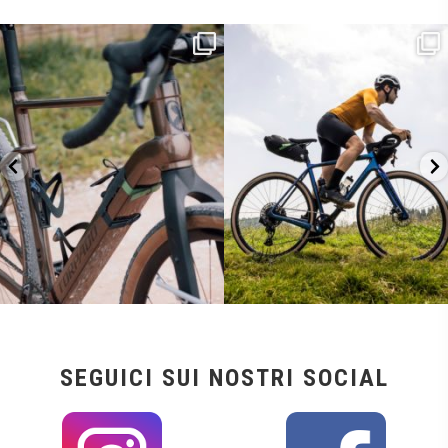
Kepler R è la gravel pensata per affrontare
Parte dalla strada, continua sulla ghiaia,
lunghe
...
non
...
26
0
23
2
SEGUICI SUI NOSTRI SOCIAL