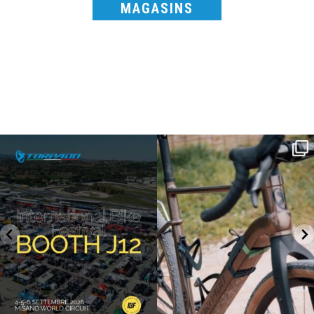
MAGASINS
SAVE THE DATE - #IBF 2026
Kepler R è la gravel pensata per affrontare
lunghe
...
IBF sta per
...
26
0
8
0