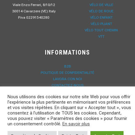
Viale Enzo Ferrari, 8/10/12
VÉLO DE VILLE
30014 Cavarzere (VE) Italy
VÉLO DE ROUE
P.iva 02291540280
VÉLO ENFANT
VÉLO PLIANT
VÈLO TOUT CHEMIN
VTT
INFORMATIONS
B2B
POLITIQUE DE CONFIDENTIALITÉ
LAVORA CON NOI
CONTACTEZ-NOUS
CONTACTEZ-NOUS
Nous utilisons des cookies sur notre site Web pour vous offrir
DOWNLOAD
l’expérience la plus pertinente en mémorisant vos préférences
NOUVELLES
et vos visites répétées. En cliquant sur « Accepter tout », vous
ENREGISTREMENT GARANTIE
consentez à l’utilisation de TOUS les cookies. Cependant,
vous pouvez visiter « Paramètres des cookies » pour fournir
un consentement contrôlé.
En savoir plus