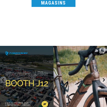
MAGASINS
SAVE THE DATE - #IBF 2026
Kepler R è la gravel pensata per affrontare
lunghe
...
IBF sta per
...
26
0
17
1