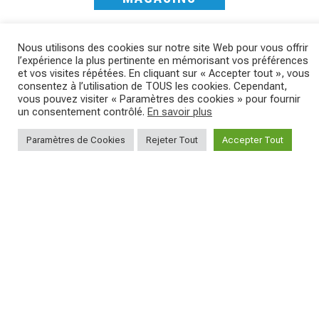
Nous utilisons des cookies sur notre site Web pour vous offrir
l’expérience la plus pertinente en mémorisant vos préférences
et vos visites répétées. En cliquant sur « Accepter tout », vous
consentez à l’utilisation de TOUS les cookies. Cependant,
vous pouvez visiter « Paramètres des cookies » pour fournir
un consentement contrôlé.
En savoir plus
SAVE THE DATE - #IBF 2026
Kepler R è la gravel pensata per affrontare
Paramètres de Cookies
Rejeter Tout
Accepter Tout
lunghe
...
IBF sta per
...
27
0
17
1