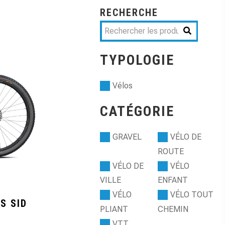
RECHERCHE
TYPOLOGIE
Vélos
CATÉGORIE
GRAVEL
VÉLO DE
ROUTE
VÉLO DE
VÉLO
VILLE
ENFANT
VÉLO
VÉLO TOUT
S SID
PLIANT
CHEMIN
VTT