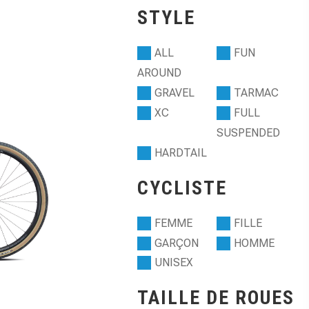
STYLE
ALL
FUN
AROUND
GRAVEL
TARMAC
XC
FULL
SUSPENDED
HARDTAIL
CYCLISTE
FEMME
FILLE
GARÇON
HOMME
UNISEX
TAILLE DE ROUES