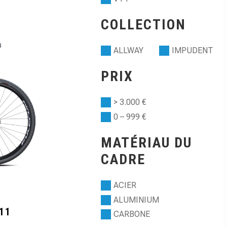
COLLECTION
ALLWAY
IMPUDENT
PRIX
> 3.000 €
0 – 999 €
MATÉRIAU DU
CADRE
ACIER
ALUMINIUM
11
CARBONE