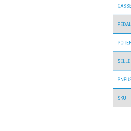
CASS
PÉDAL
POTE
SELLE
PNEU
SKU