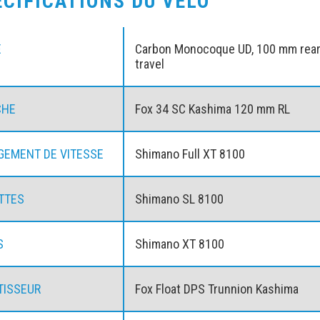
ÉCIFICATIONS DU VÉLO
E
Carbon Monocoque UD, 100 mm rea
travel
CHE
Fox 34 SC Kashima 120 mm RL
EMENT DE VITESSE
Shimano Full XT 8100
TTES
Shimano SL 8100
S
Shimano XT 8100
TISSEUR
Fox Float DPS Trunnion Kashima