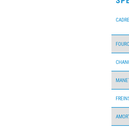
SP
CADR
FOUR
CHANG
MANE
FREIN
AMOR