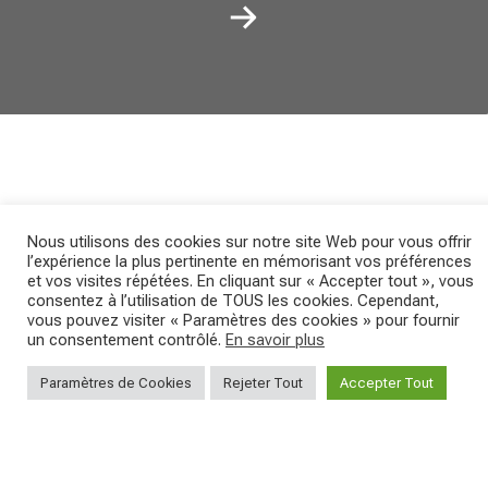
NEWS
Nous utilisons des cookies sur notre site Web pour vous offrir
CHAMPIONNAT D'ITALIE
l’expérience la plus pertinente en mémorisant vos préférences
et vos visites répétées. En cliquant sur « Accepter tout », vous
consentez à l’utilisation de TOUS les cookies. Cependant,
vous pouvez visiter « Paramètres des cookies » pour fournir
DE MARATHON XCM :
un consentement contrôlé.
En savoir plus
Paramètres de Cookies
Rejeter Tout
Accepter Tout
FABIAN RABENSTEINER
C