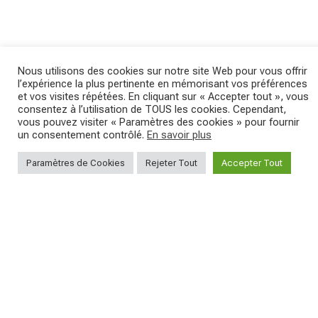
Nous utilisons des cookies sur notre site Web pour vous offrir
NEWS
l’expérience la plus pertinente en mémorisant vos préférences
CHAMPIONNAT D'ITALIE
et vos visites répétées. En cliquant sur « Accepter tout », vous
consentez à l’utilisation de TOUS les cookies. Cependant,
vous pouvez visiter « Paramètres des cookies » pour fournir
un consentement contrôlé.
En savoir plus
DE MARATHON XCM :
Paramètres de Cookies
Rejeter Tout
Accepter Tout
FABIAN RABENSTEINER
C
SÉDUIT ET CONQUERT
JA
L'ITALIE