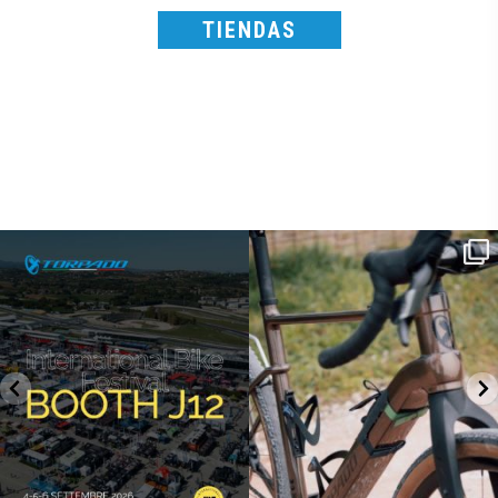
TIENDAS
SAVE THE DATE - #IBF 2026
Kepler R è la gravel pensata per affrontare
lunghe
...
IBF sta per
...
26
0
8
0