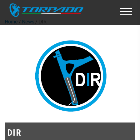
Home
/
News
/ DIR
DIR