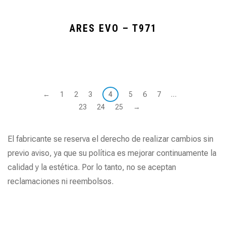
ARES EVO – T971
←
1
2
3
4
5
6
7
…
23
24
25
→
El fabricante se reserva el derecho de realizar cambios sin
previo aviso, ya que su política es mejorar continuamente la
calidad y la estética. Por lo tanto, no se aceptan
reclamaciones ni reembolsos.