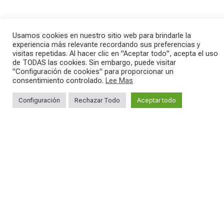
Usamos cookies en nuestro sitio web para brindarle la
experiencia más relevante recordando sus preferencias y
visitas repetidas. Al hacer clic en "Aceptar todo", acepta el uso
de TODAS las cookies. Sin embargo, puede visitar
Kepler R è la gravel pensata per affrontare
Parte dalla strada, continua sulla ghiaia,
lunghe
...
non
...
"Configuración de cookies" para proporcionar un
consentimiento controlado.
Lee Mas
26
0
23
2
Configuración
Rechazar Todo
Aceptar todo