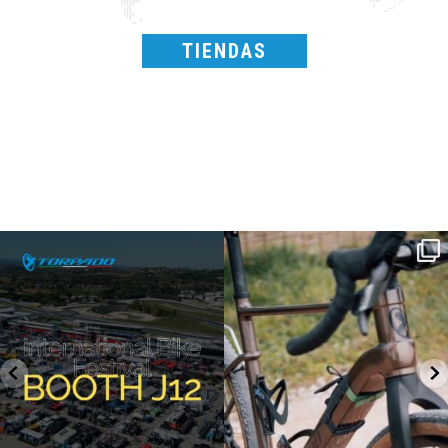
TIENDAS
SAVE THE DATE - #IBF 2026
Kepler R è la gravel pensata per affrontare
lunghe
...
IBF sta per
...
27
0
17
1