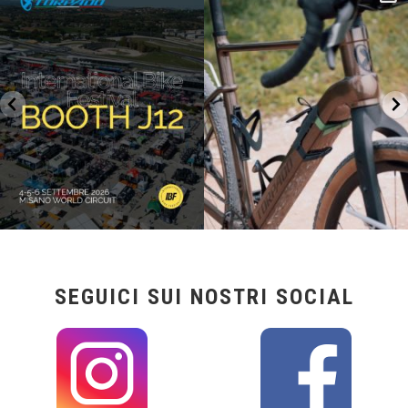
lunghe
...
IBF sta per
...
26
0
14
1
SEGUICI SUI NOSTRI SOCIAL