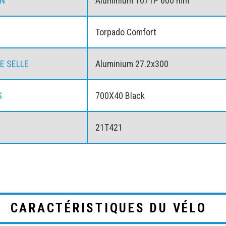
ON
Aluminium 167TP 600 mm
Torpado Comfort
DE SELLE
Aluminium 27.2x300
S
700X40 Black
21T421
CARACTÉRISTIQUES DU VÉLO