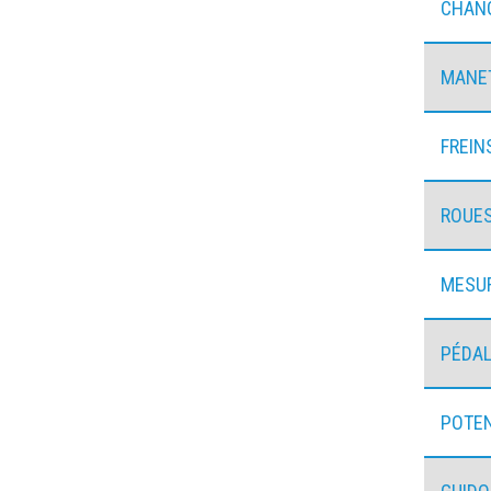
CHANG
MANE
FREIN
ROUE
MESU
PÉDAL
POTE