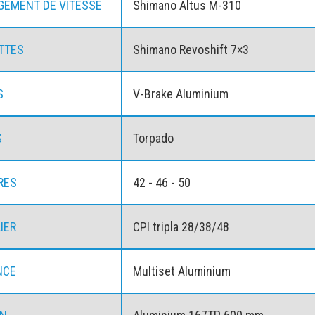
EMENT DE VITESSE
Shimano Altus M-310
TTES
Shimano Revoshift 7×3
S
V-Brake Aluminium
S
Torpado
RES
42 - 46 - 50
IER
CPI tripla 28/38/48
NCE
Multiset Aluminium