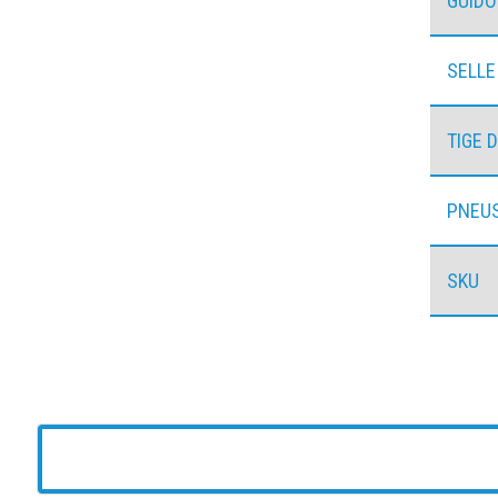
GUID
SELLE
TIGE 
PNEU
SKU