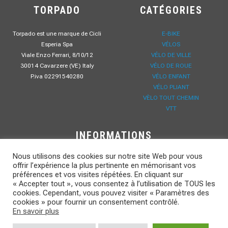
TORPADO
CATÉGORIES
Torpado est une marque de Cicli
E-BIKE
Esperia Spa
VÉLOS
Viale Enzo Ferrari, 8/10/12
VÉLO DE VILLE
30014 Cavarzere (VE) Italy
VÉLO DE ROUE
P.iva 02291540280
VÉLO ENFANT
VÉLO PLIANT
VÈLO TOUT CHEMIN
VTT
INFORMATIONS
Nous utilisons des cookies sur notre site Web pour vous
B2B
offrir l’expérience la plus pertinente en mémorisant vos
POLITIQUE DE CONFIDENTIALITÉ
préférences et vos visites répétées. En cliquant sur
LAVORA CON NOI
« Accepter tout », vous consentez à l’utilisation de TOUS les
CONTACTEZ-NOUS
cookies. Cependant, vous pouvez visiter « Paramètres des
cookies » pour fournir un consentement contrôlé.
CONTACTEZ-NOUS
En savoir plus
DOWNLOAD
NOUVELLES