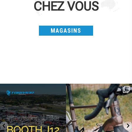
CHEZ VOUS
MAGASINS
SAVE THE DATE - #IBF 2026
Kepler R è la gravel pensata per affrontare
lunghe
...
IBF sta per
...
27
0
17
1