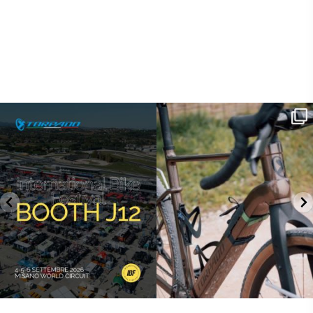
SAVE THE DATE - #IBF 2026
Kepler R è la gravel pensata per affrontare
lunghe
...
IBF sta per
...
26
0
8
0