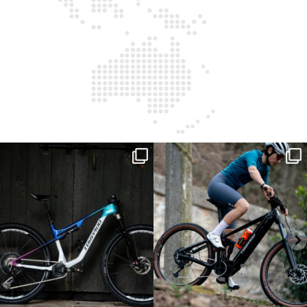
ReNero R è stata sviluppata per offrire
...
Ieri erano distanze. Oggi con Xanto S
sono
...
149
0
25
0