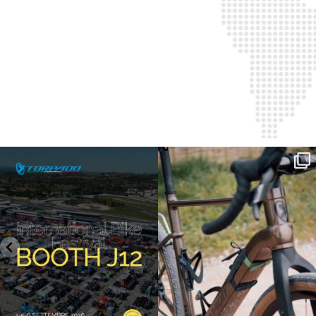
SAVE THE DATE - #IBF 2026
Kepler R è la gravel pensata per affrontare
lunghe
...
IBF sta per
...
26
0
17
1