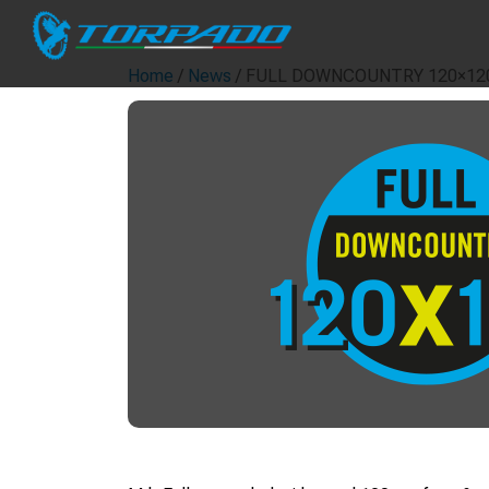
Home
/
News
/ FULL DOWNCOUNTRY 120×12