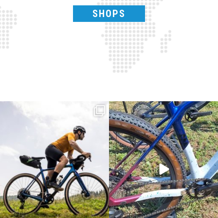
SHOPS
Parte dalla strada, continua sulla ghiaia,
Torpado ai Campionati Italiani XCO & E-
non
...
MTB
...
24
2
116
1