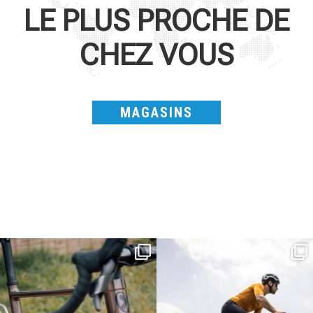
LE PLUS PROCHE DE
CHEZ VOUS
MAGASINS
Kepler R è la gravel pensata per affrontare
Parte dalla strada, continua sulla ghiaia,
lunghe
...
non
...
26
0
23
2