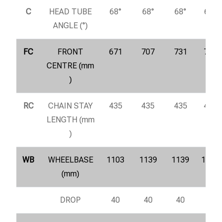
C
HEAD TUBE
68°
68°
68°
68°
ANGLE (°)
FC
FRONT
671
707
731
755
CENTRE (mm
)
RC
CHAIN STAY
435
435
435
435
LENGTH (mm
)
WB
WHEELBASE
1103
1139
1139
1187
(mm)
DROP
40
40
40
40