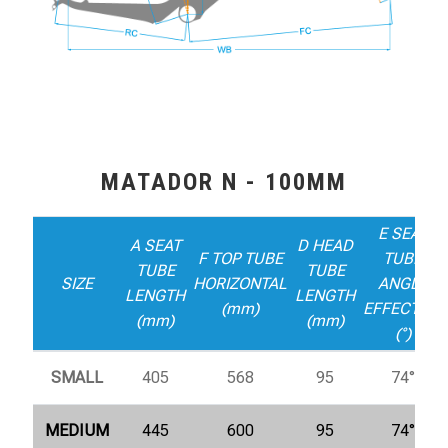
MATADOR N - 100MM
E SEAT
A SEAT
D HEAD
F TOP TUBE
TUBE
TUBE
TUBE
SIZE
HORIZONTAL
ANGLE
LENGTH
LENGTH
(mm)
EFFECTIVE
(mm)
(mm)
(°)
SMALL
405
568
95
74°
MEDIUM
445
600
95
74°