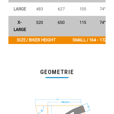
LARGE
483
627
105
74°
X-
520
650
115
74°
LARGE
SIZE / BIKER HEIGHT
SMALL / 164 - 172 cm
GEOMETRIE