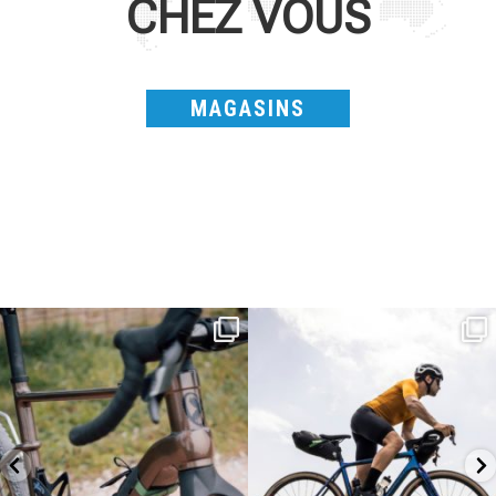
CHEZ VOUS
MAGASINS
Kepler R è la gravel pensata per affrontare
Parte dalla strada, continua sulla ghiaia,
lunghe
...
non
...
26
0
23
2