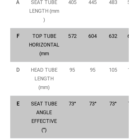
A
SEAT TUBE
405
445
483
520
LENGTH (mm
)
F
TOP TUBE
572
604
632
655
HORIZONTAL
(mm
D
HEAD TUBE
95
95
105
115
LENGTH
(mm)
E
SEAT TUBE
73°
73°
73°
73°
ANGLE
EFFECTIVE
(°)