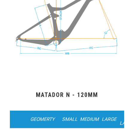
MATADOR N - 120MM
X-
GEOMERTY
SMALL
MEDIUM
LARGE
LARG