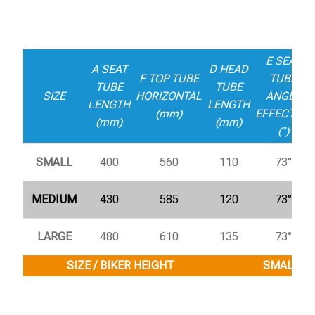
E SEAT
A SEAT
D HEAD
F TOP TUBE
TUBE
TUBE
TUBE
SIZE
HORIZONTAL
ANGLE
LENGTH
LENGTH
(mm)
EFFECTIVE
(mm)
(mm)
(°)
SMALL
400
560
110
73°
MEDIUM
430
585
120
73°
LARGE
480
610
135
73°
SIZE / BIKER HEIGHT
SMALL / 1