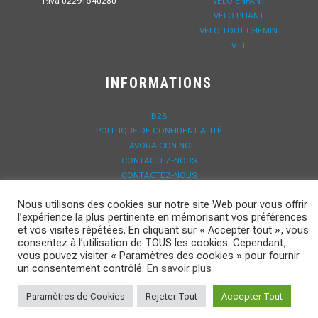
P.iva 02291540280
VÉLO ENFANT
VÉLO PLIANT
VÈLO TOUT CHEMIN
VTT
INFORMATIONS
B2B
POLITIQUE DE CONFIDENTIALITÉ
LAVORA CON NOI
CONTACTEZ-NOUS
CONTACTEZ-NOUS
DOWNLOAD
Nous utilisons des cookies sur notre site Web pour vous offrir
NOUVELLES
l’expérience la plus pertinente en mémorisant vos préférences
ENREGISTREMENT GARANTIE
et vos visites répétées. En cliquant sur « Accepter tout », vous
consentez à l’utilisation de TOUS les cookies. Cependant,
vous pouvez visiter « Paramètres des cookies » pour fournir
un consentement contrôlé.
En savoir plus
Paramètres de Cookies
Rejeter Tout
Accepter Tout