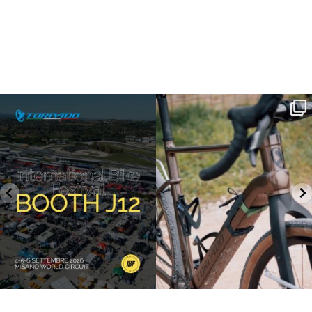
SAVE THE DATE - #IBF 2026
Kepler R è la gravel pensata per affrontare
lunghe
...
IBF sta per
...
28
0
18
1