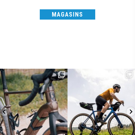
MAGASINS
Kepler R è la gravel pensata per affrontare
Parte dalla strada, continua sulla ghiaia,
lunghe
...
non
...
26
0
23
2