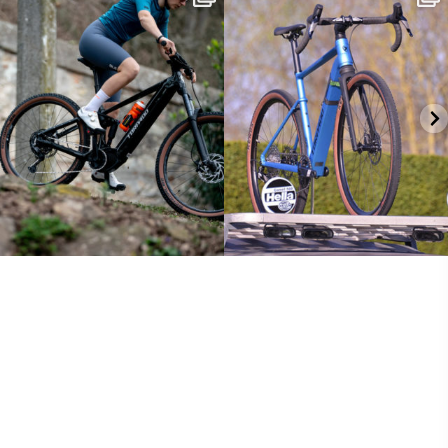
sono
...
Con Kepler
...
25
0
26
0