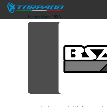
Home
/
News
/ BSA