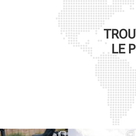
TROU
LE 
Kepler R è la gravel pensata per affrontare
Parte dalla strada, continua sulla ghiaia,