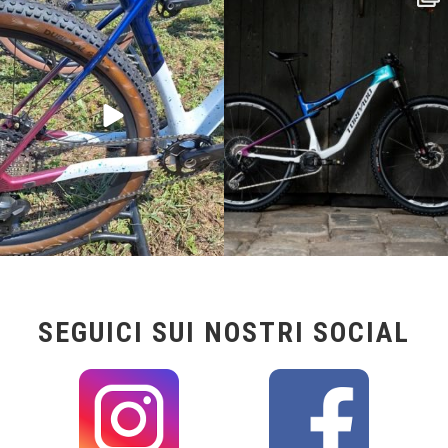
MTB
...
148
0
116
1
SEGUICI SUI NOSTRI SOCIAL