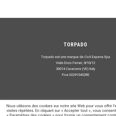
TORPADO
Torpado est une marque de Cicli Esperia Spa
Viale Enzo Ferrari, 8/10/12
30014 Cavarzere (VE) Italy
P.iva 02291540280
Nous utilisons des cookies sur notre site Web pour vous offrir l
visites répétées. En cliquant sur « Accepter tout », vous consent
« Paramètres des cookies » pour fournir un consentement cont