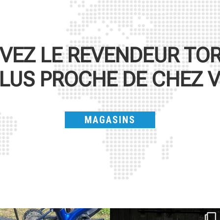
VEZ LE REVENDEUR
TO
PLUS PROCHE DE CHEZ 
MAGASINS
Torpado ai Campionati Italiani XCO & E-
ReNero R è stata sviluppata per offrire
...