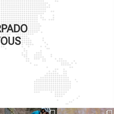
RPADO
VOUS
Ieri erano distanze. Oggi con Xanto S
Ogni strada racconta una storia.