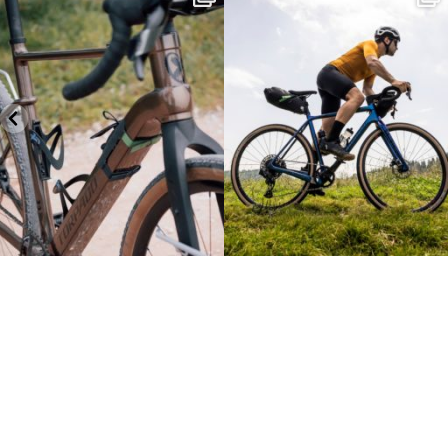
lunghe
...
non
...
26
0
23
2