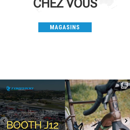
CHEZ VOUS
MAGASINS
SAVE THE DATE - #IBF 2026
Kepler R è la gravel pensata per affrontare
lunghe
...
IBF sta per
...
27
0
17
1