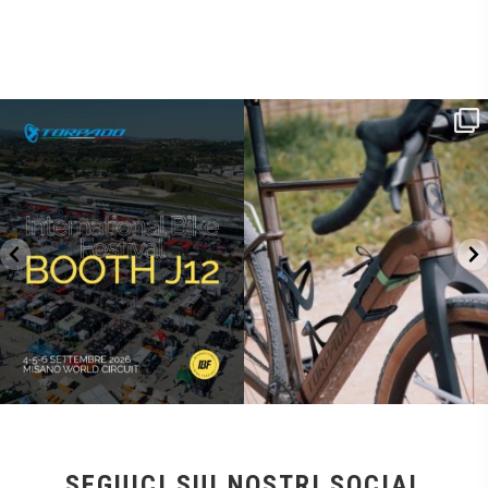
SAVE THE DATE - #IBF 2026
Kepler R è la gravel pensata per affrontare
lunghe
...
IBF sta per
...
27
0
17
1
SEGUICI SUI NOSTRI SOCIAL