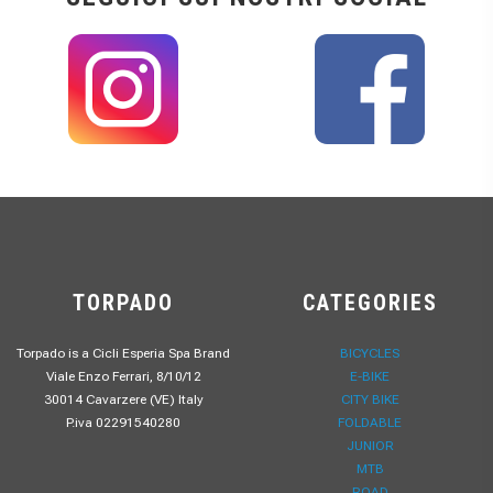
TORPADO
CATEGORIES
Torpado is a Cicli Esperia Spa Brand
BICYCLES
Viale Enzo Ferrari, 8/10/12
E-BIKE
30014 Cavarzere (VE) Italy
CITY BIKE
P.iva 02291540280
FOLDABLE
JUNIOR
MTB
ROAD