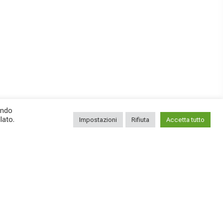
ando
lato.
Impostazioni
Rifiuta
Accetta tutto