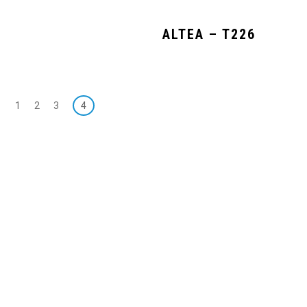
ALTEA – T226
←
1
2
3
4