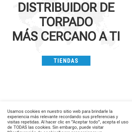
DISTRIBUIDOR DE
TORPADO
MÁS CERCANO A TI
TIENDAS
Usamos cookies en nuestro sitio web para brindarle la
experiencia más relevante recordando sus preferencias y
SAVE THE DATE - #IBF 2026
Kepler R è la gravel pensata per affrontare
visitas repetidas. Al hacer clic en "Aceptar todo", acepta el uso
lunghe
...
IBF sta per
...
de TODAS las cookies. Sin embargo, puede visitar