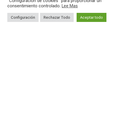
"Configuración de cookies" para proporcionar un
27
0
consentimiento controlado.
Lee Mas
17
1
Configuración
Rechazar Todo
Aceptar todo
SEGUICI SUI NOSTRI SOCIAL