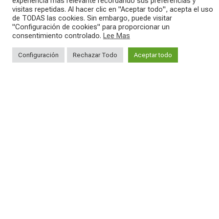
experiencia más relevante recordando sus preferencias y
visitas repetidas. Al hacer clic en "Aceptar todo", acepta el uso
SAVE THE DATE - #IBF 2026
Kepler R è la gravel pensata per affrontare
lunghe
...
de TODAS las cookies. Sin embargo, puede visitar
IBF sta per
...
"Configuración de cookies" para proporcionar un
consentimiento controlado.
Lee Mas
27
0
17
1
Configuración
Rechazar Todo
Aceptar todo
SEGUICI SUI NOSTRI SOCIAL