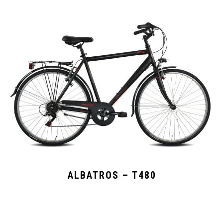
ALBATROS – T480