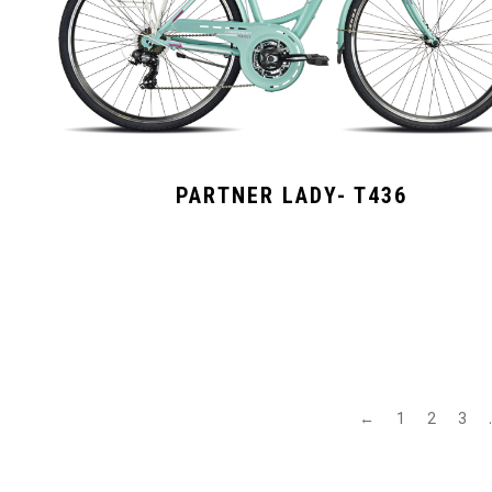
PARTNER LADY- T436
←
1
2
3