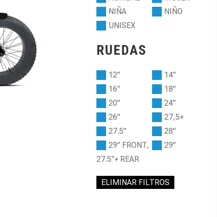
NIÑA
NIÑO
UNISEX
RUEDAS
12"
14"
16"
18"
20"
24"
26"
27,5+
27.5"
28"
29" FRONT,
29"
27.5"+ REAR
ELIMINAR FILTROS