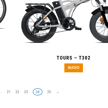
TOURS – T302
NUOVO
…
21
22
23
24
25
→