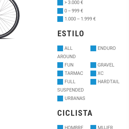
> 3.000 €
0 – 999 €
1.000 – 1.999 €
ESTILO
ALL
ENDURO
AROUND
FUN
GRAVEL
TARMAC
XC
FULL
HARDTAIL
SUSPENDED
URBANAS
CICLISTA
HOMBRE
MUJER