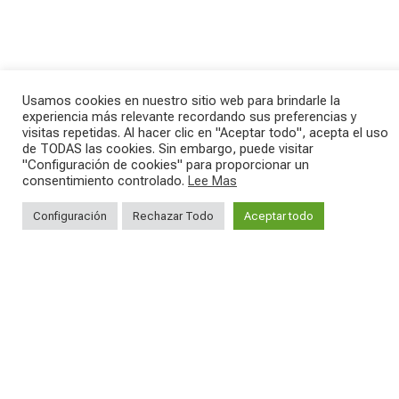
Usamos cookies en nuestro sitio web para brindarle la
experiencia más relevante recordando sus preferencias y
visitas repetidas. Al hacer clic en "Aceptar todo", acepta el uso
de TODAS las cookies. Sin embargo, puede visitar
SAVE THE DATE - #IBF 2026
Kepler R è la gravel pensata per affrontare
"Configuración de cookies" para proporcionar un
lunghe
...
consentimiento controlado.
Lee Mas
IBF sta per
...
27
0
Configuración
Rechazar Todo
Aceptar todo
17
1