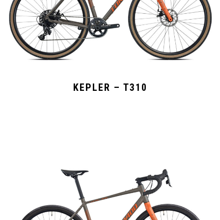
KEPLER – T310