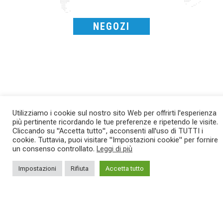
NEGOZI
Utilizziamo i cookie sul nostro sito Web per offrirti l'esperienza
più pertinente ricordando le tue preferenze e ripetendo le visite.
Kepler R è la gravel pensata per affrontare
Parte dalla strada, continua sulla ghiaia,
Cliccando su "Accetta tutto", acconsenti all'uso di TUTTI i
lunghe
...
non
...
cookie. Tuttavia, puoi visitare "Impostazioni cookie" per fornire
un consenso controllato.
Leggi di più
26
0
23
2
Impostazioni
Rifiuta
Accetta tutto